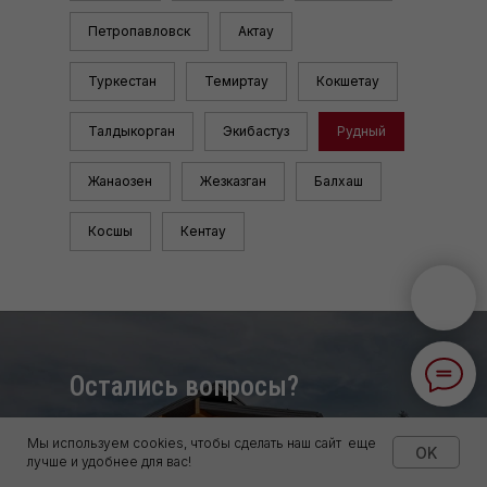
Петропавловск
Актау
Туркестан
Темиртау
Кокшетау
Талдыкорган
Экибастуз
Рудный
Жанаозен
Жезказган
Балхаш
Косшы
Кентау
Остались вопросы?
Оставьте ваши контакты, наш менеджер
Мы используем cookies, чтобы сделать наш сайт еще
свяжется с вами в ближайшее время для
OK
лучше и удобнее для вас!
подробной консультации