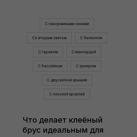
С панорамными окнами
Со вторым светом
С балконом
С гаражом
С мансардой
С бассейном
С эркером
С двускатной крышей
С плоской кровлей
Что делает клеёный
брус идеальным для