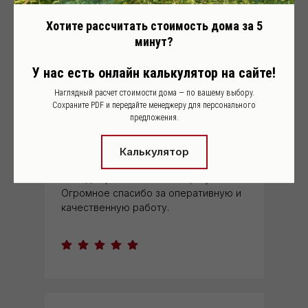
Хотите рассчитать стоимость дома за 5
минут?
Нигора Хайдарова
У нас есть онлайн калькулятор на сайте!
Нашей семье построили отличный
Наглядный расчет стоимости дома — по вашему выбору.
дом по индивидуальному проекту. Мы
Сохраните PDF и передайте менеджеру для персонального
предложения.
остались очень довольны
планировкой, качеством
древесины
и
самих работ. Клееный брус даёт все
Калькулятор
плюсы, которые нам перечислил
менеджер компании Хольц Хаус.
Огромное спасибо за оперативную и
качественную работу.