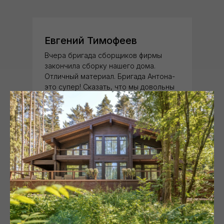
Евгений Тимофеев
Вчера бригада сборщиков фирмы
закончила сборку нашего дома.
Отличный материал. Бригада Антона-
это супер! Сказать, что мы довольны
работой, ничего не сказать. Ребята
работали четко, слаженно,
профессионально и очень
качественно. Успевали
консультировать и по предыдущим
строениям. Подсказки помогли
улучшить кровлю. Настоящие
профессионалы! Спасибо вашей
фирме!