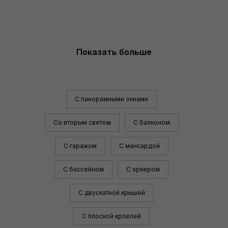
Показать больше
С панорамными окнами
Со вторым светом
С балконом
С гаражом
С мансардой
С бассейном
С эркером
С двускатной крышей
С плоской кровлей