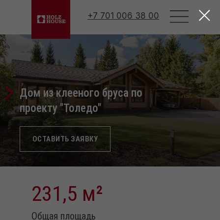
Html code will be here
+7 701 006 38 00
Дом из клееного бруса по
проекту "Толедо"
ОСТАВИТЬ ЗАЯВКУ
231,5
м
²
Общая площадь