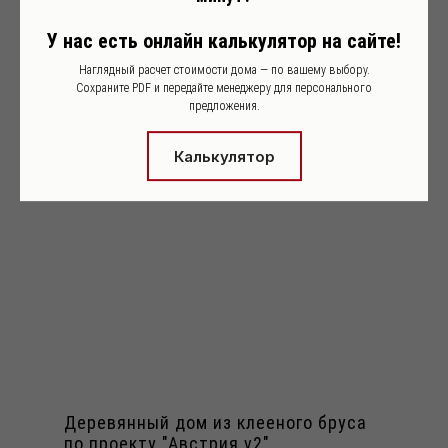
Современный стиль
Фахверк
У нас есть онлайн калькулятор на сайте!
Райт
Шале
Коммерческие
Наглядный расчет стоимости дома — по вашему выбору.
Сохраните PDF и передайте менеджеру для персонального
предложения.
Бани
Финские
Калькулятор
Деревянный дом из клееного бруса
по проекту "Австрия v2"