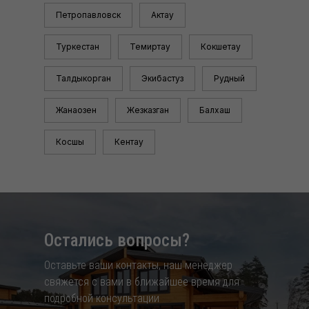
Петропавловск
Актау
Туркестан
Темиртау
Кокшетау
Талдыкорган
Экибастуз
Рудный
Жанаозен
Жезказган
Балхаш
Косшы
Кентау
Остались вопросы?
Оставьте ваши контакты, наш менеджер
свяжется с вами в ближайшее время для
подробной консультации