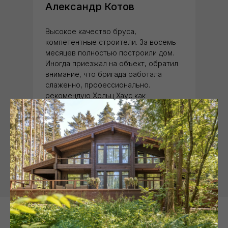
Александр Котов
Высокое качество бруса,
компетентные строители. За восемь
месяцев полностью построили дом.
Иногда приезжал на объект, обратил
внимание, что бригада работала
слаженно, профессионально.
рекомендую Хольц Хаус как
надежную компанию.