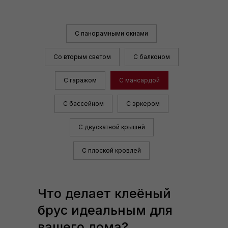
С панорамными окнами
Со вторым светом
С балконом
С гаражом
С мансардой
С бассейном
С эркером
С двускатной крышей
С плоской кровлей
Что делает клеёный
брус идеальным для
вашего дома?