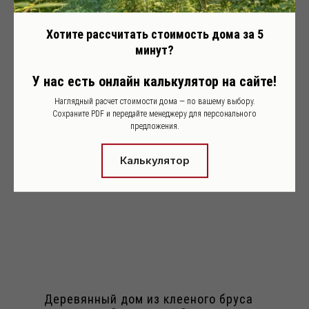
Деревянные дома и
Хотите рассчитать стоимость дома за 5
минут?
другие объекты
построенные компанией
У нас есть онлайн калькулятор на сайте!
Holz House
Наглядный расчет стоимости дома — по вашему выбору.
Сохраните PDF и передайте менеджеру для персонального
предложения.
Калькулятор
Деревянный дом из клееного бруса