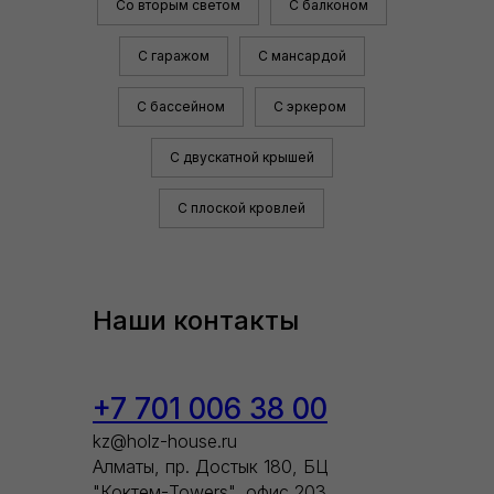
Со вторым светом
С балконом
С гаражом
С мансардой
С бассейном
С эркером
С двускатной крышей
С плоской кровлей
Наши контакты
+7 701 006 38 00
kz@holz-house.ru
Алматы, пр. Достык 180, БЦ
"Коктем-Towers", офис 203