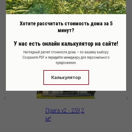
Возможно, вас
Хотите рассчитать стоимость дома за 5
минут?
заинтересуют другие
У нас есть онлайн калькулятор на сайте!
наши дома
Наглядный расчет стоимости дома — по вашему выбору.
Сохраните PDF и передайте менеджеру для персонального
предложения.
Калькулятор
Прага v2 - 259,2
Ладога
м²
м²