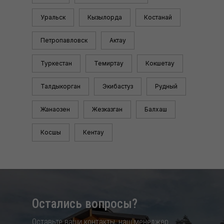
Уральск
Кызылорда
Костанай
Петропавловск
Актау
Туркестан
Темиртау
Кокшетау
Талдыкорган
Экибастуз
Рудный
Жанаозен
Жезказган
Балхаш
Косшы
Кентау
Остались вопросы?
Оставьте ваши контакты, наш менеджер