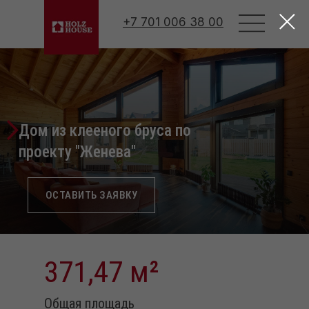
Html code will be here
+7 701 006 38 00
Дом из клееного бруса по
проекту "Женева"
ОСТАВИТЬ ЗАЯВКУ
371,47
м
²
Общая площадь