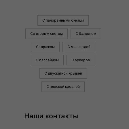
С панорамными окнами
Со вторым светом
С балконом
С гаражом
С мансардой
С бассейном
С эркером
С двускатной крышей
С плоской кровлей
Наши контакты