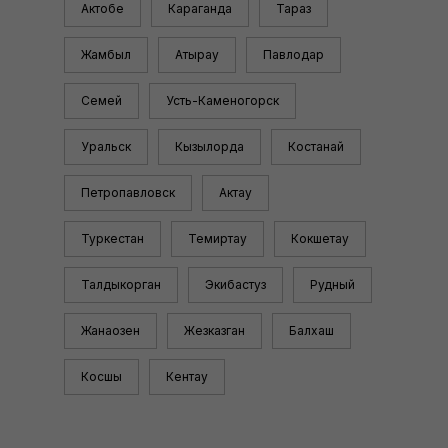
Актобе
Караганда
Тараз
Жамбыл
Атырау
Павлодар
Семей
Усть-Каменогорск
Уральск
Кызылорда
Костанай
Петропавловск
Актау
Туркестан
Темиртау
Кокшетау
Талдыкорган
Экибастуз
Рудный
Жанаозен
Жезказган
Балхаш
Косшы
Кентау