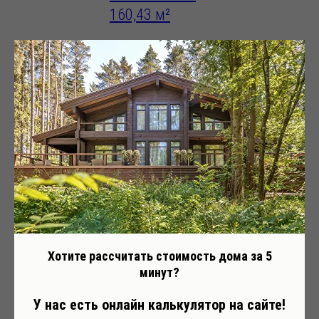
160,43 м²
- 157,
Деревянные дома
и другие
объекты построенные
компанией Holz House
Все проекты
Классические
Современный стиль
Фахверк
Хотите рассчитать стоимость дома за 5
минут?
Райт
Шале
Коммерческие
У нас есть онлайн калькулятор на сайте!
Бани
Финские