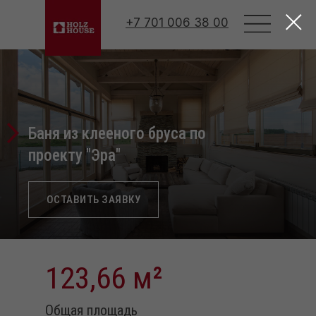
Html code will be here
+7 701 006 38 00
Баня из клееного бруса по
проекту "Эра"
ОСТАВИТЬ ЗАЯВКУ
123,66 м
²
Общая площадь