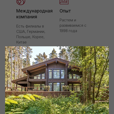
Международная
Опыт
компания
Растем и
развиваемся с
Есть филиалы в
1998 года
США, Германии,
Польше, Корее,
Китае
Собственное
Собственная
производство
лесозаготовка
4
Северная
древесина
ультрасовременных
эталонного качества
завода
Большой выбор
Европейский
сечений