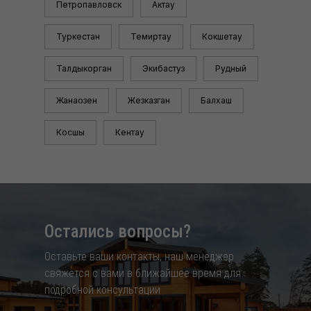
Петропавловск
Актау
Туркестан
Темиртау
Кокшетау
Талдыкорган
Экибастуз
Рудный
Жанаозен
Жезказган
Балхаш
Косшы
Кентау
Остались вопросы?
Оставьте ваши контакты, наш менеджер
свяжется с вами в ближайшее время для
подробной консультации