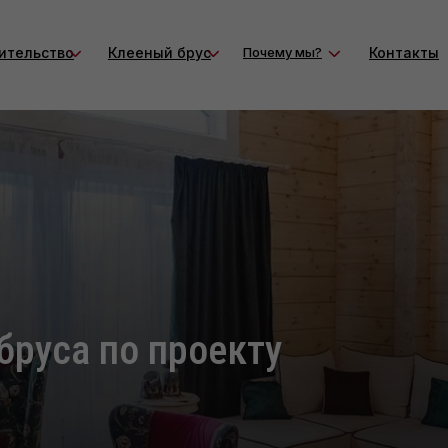
Html code will be here
ительство
Клееный брус
Почему мы?
Контакты
бруса по проекту