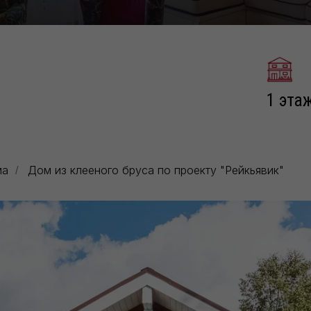
1 эта
ма
Дом из клееного бруса по проекту "Рейкьявик"
/