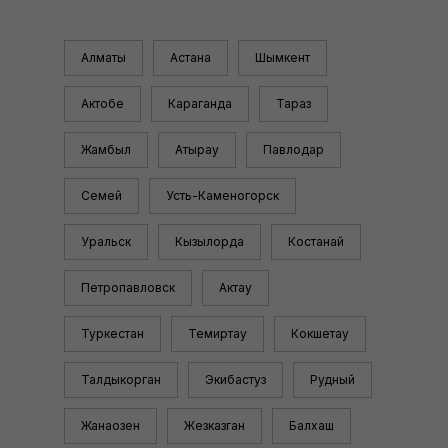
Алматы
Астана
Шымкент
Актобе
Караганда
Тараз
Жамбыл
Атырау
Павлодар
Семей
Усть-Каменогорск
Уральск
Кызылорда
Костанай
Петропавловск
Актау
Туркестан
Темиртау
Кокшетау
Талдыкорган
Экибастуз
Рудный
Жанаозен
Жезказган
Балхаш