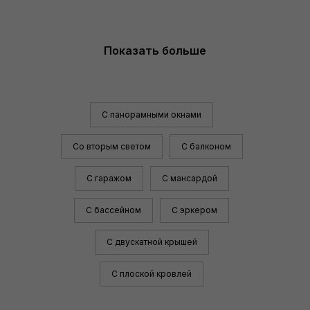
Показать больше
С панорамными окнами
Со вторым светом
С балконом
С гаражом
С мансардой
С бассейном
С эркером
С двускатной крышей
С плоской кровлей