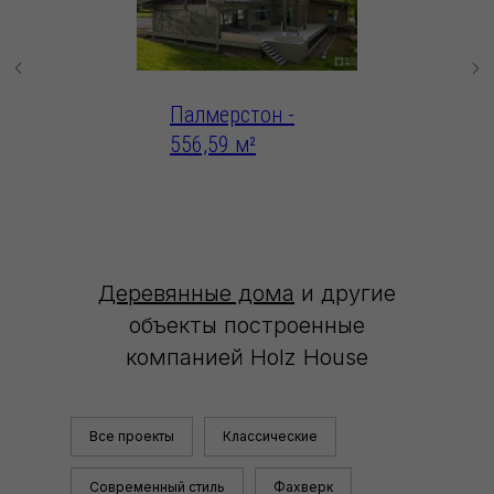
Палмерстон -
Венеци
556,59 м²
м²
Деревянные дома
и другие
объекты построенные
компанией Holz House
Все проекты
Классические
Современный стиль
Фахверк